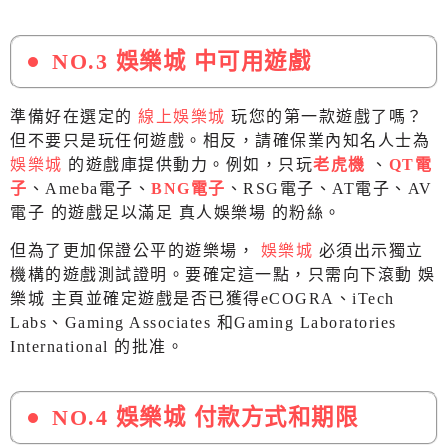
NO.3 娛樂城 中可用遊戲
準備好在選定的
線上娛樂城
玩您的第一款遊戲了嗎？
但不要只是玩任何遊戲。相反，請確保業內知名人士為
娛樂城
的遊戲庫提供動力。例如，只玩
老虎機
、
QT電
子
、Ameba電子、
BNG電子
、RSG電子、AT電子、AV
電子 的遊戲足以滿足 真人娛樂場 的粉絲。
但為了更加保證公平的遊樂場，
娛樂城
必須出示獨立
機構的遊戲測試證明。要確定這一點，只需向下滾動 娛
樂城 主頁並確定遊戲是否已獲得eCOGRA、iTech
Labs、Gaming Associates 和Gaming Laboratories
International 的批准。
NO.4 娛樂城 付款方式和期限