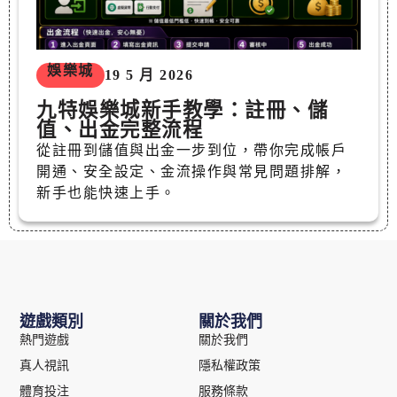
娛樂城
19 5 月 2026
九特娛樂城新手教學：註冊、儲
值、出金完整流程
從註冊到儲值與出金一步到位，帶你完成帳戶
開通、安全設定、金流操作與常見問題排解，
新手也能快速上手。
遊戲類別
關於我們
熱門遊戲
關於我們
真人視訊
隱私權政策
體育投注
服務條款