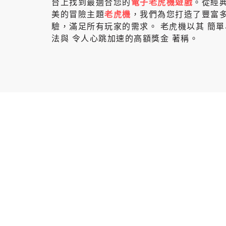
台上找到最適合您的
電子老虎機遊戲
。從經
美的冒險主題
老虎機
，我們為您打造了豐富
驗，滿足所有玩家的需求。 老虎機以其 簡單
法與 令人心跳加速的高額獎金 著稱。