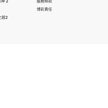
雷神 2
服務條款
2
博彩責任
之錘2