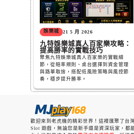
娛樂城
21 5 月 2026
九特娛樂城真人百家樂攻略：
提高勝率的實戰技巧
聚焦九特娛樂城真人百家樂的實戰細
節，從賠率規則、桌台選擇到資金管理
與路單取捨，搭配低風險策略與風控節
奏，穩步提升勝率。
歡迎來到老虎機的精彩世界！這裡匯聚了台
Slot 遊戲，無論您是新手還是資深玩家，都