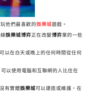
地玩他們最喜歡的
娛樂城
遊戲。
在線
娛樂城博弈
正在改變
博弈
業的一些
可以在白天或晚上的任何時間從任何
。可以使用電腦和互聯網的人比住在
沒有實體
娛樂城
可以建造或維護，在