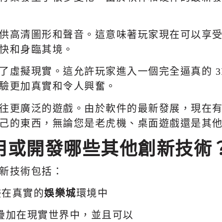
供高清圖形和聲音。這意味著玩家現在可以享
快和身臨其境。
了虛擬現實。這允許玩家進入一個完全逼真的 3
驗更加真實和令人興奮。
往更廣泛的遊戲。由於軟件的最新發展，現在
己的東西，無論您是老虎機、桌面遊戲還是其
用或開發哪些其他創新技術
新技術包括：
浸在真實的
娛樂城
環境中
信息疊加在現實世界中，並且可以