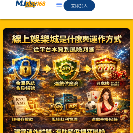
立即加入
熱門遊戲
娛樂城遊戲
關於我們
部落格