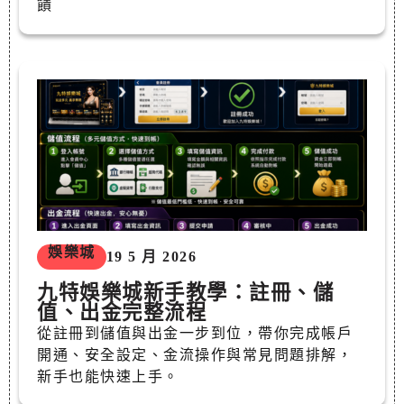
饋
娛樂城
19 5 月 2026
九特娛樂城新手教學：註冊、儲
值、出金完整流程
從註冊到儲值與出金一步到位，帶你完成帳戶
開通、安全設定、金流操作與常見問題排解，
新手也能快速上手。