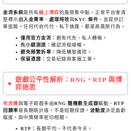
金流系統
是所有
線上博弈
的風險集中點。正常平台會清
楚標示
出入金費率
、
處理時效
與
KYC 條件
，並提供訂
單追蹤。任何代收代付、私下換匯，都是高風險行為。
僅用官方金流：
避免代充、私人轉帳。
先小額測提：
確認流程順暢。
避免頻繁拆單：
降低觸發風控。
保留憑證：
交易紀錄與客服工單。
遊戲公平性解析：RNG、
RTP
與博
弈迷思
老虎機
與電子遊戲多由
RNG 隨機數生成器
驅動，
RTP
回饋率
是長期統計值，不是短期保證。
波動度
決定盈虧
幅度，與中獎頻率密切相關。
RTP：
長期平均，不代表今天。