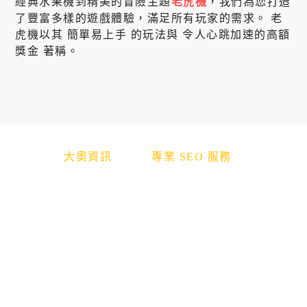
經典水果機到精美的冒險主題
老虎機
，我們為您打造
了豐富多樣的遊戲體驗，滿足所有玩家的需求。 老
虎機以其 簡單易上手 的玩法與 令人心跳加速的高額
獎金 著稱。
© 2026 MJplay168 All Rights Reserved.
本站由
大奧資訊
架設｜
專業 SEO 服務
提供支持