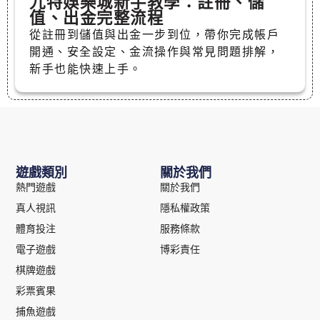
九特娛樂城新手教學：註冊、儲
值、出金完整流程
從註冊到儲值與出金一步到位，帶你完成帳戶
開通、安全設定、金流操作與常見問題排解，
新手也能快速上手。
遊戲類別
關於我們
熱門遊戲
關於我們
真人視訊
隱私權政策
體育投注
服務條款
電子遊戲
博彩責任
棋牌遊戲
彩票賓果
捕魚遊戲