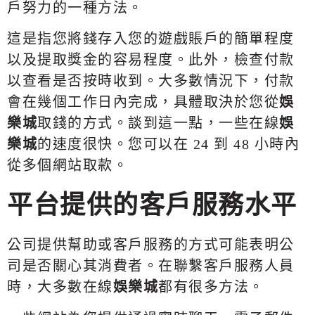
戶努力的一種方法。
這是指您將錢存入您的遊戲賬戶的簡單程度
以及提取獎金的容易程度。此外，檢查付款
以查看是否按時收到。大多數情況下，付款
會在幾個工作日內完成，具體取決於您從
娛
樂城
取錢的方式。談到這一點，一些在線
娛
樂城
的速度很快。您可以在 24 到 48 小時內
從多個網站取款。
平台提供的客戶服務水平
公司提供幫助或客戶服務的方式可能表明公
司是否關心其消費者。在聯繫客戶服務人員
時，大多數在線
娛樂城
都有很多方法。