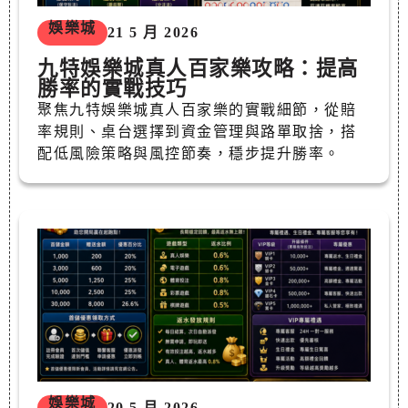
娛樂城
21 5 月 2026
九特娛樂城真人百家樂攻略：提高
勝率的實戰技巧
聚焦九特娛樂城真人百家樂的實戰細節，從賠
率規則、桌台選擇到資金管理與路單取捨，搭
配低風險策略與風控節奏，穩步提升勝率。
娛樂城
20 5 月 2026