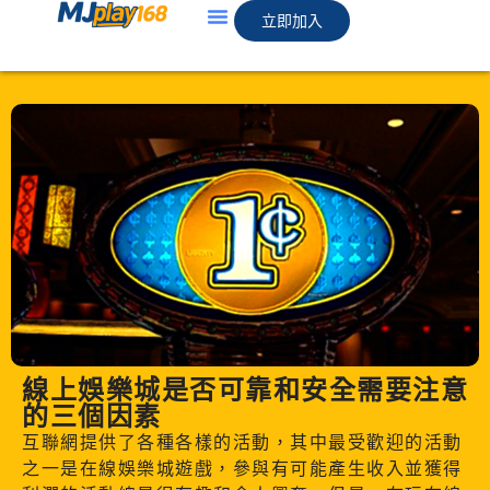
立即加入
熱門遊戲
娛樂城遊戲
關於我們
部落格
線上娛樂城是否可靠和安全需要注意
的三個因素
互聯網提供了各種各樣的活動，其中最受歡迎的活動
之一是在線娛樂城遊戲，參與有可能產生收入並獲得