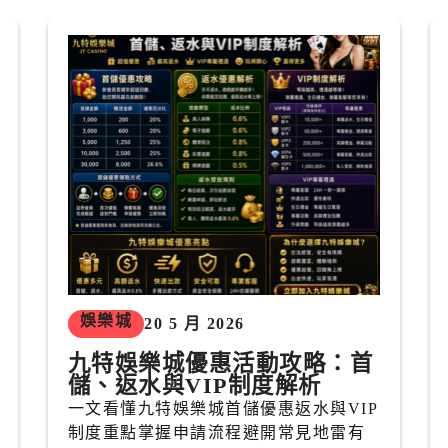
娛樂城
20 5 月 2026
九特娛樂城優惠活動攻略：首
儲、返水與VIP制度解析
一文看懂九特娛樂城首儲優惠返水與VIP
制度重點掌握申請流程避開常見地雷有