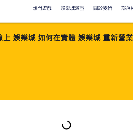
熱門遊戲
娛樂城遊戲
關於我們
部落
線上 娛樂城 如何在實體 娛樂城 重新營
內容目錄