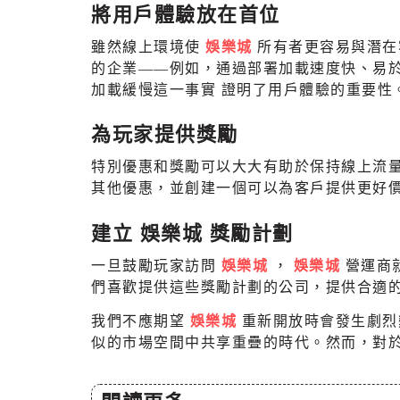
將用戶體驗放在首位
雖然線上環境使
娛樂城
所有者更容易與潛在
的企業——例如，通過部署加載速度快、易於
加載緩慢這一事實 證明了用戶體驗的重要性
為玩家提供獎勵
特別優惠和獎勵可以大大有助於保持線上流
其他優惠，並創建一個可以為客戶提供更好價
建立 娛樂城 獎勵計劃
一旦鼓勵玩家訪問
娛樂城
，
娛樂城
營運商就
們喜歡提供這些獎勵計劃的公司，提供合適
我們不應期望
娛樂城
重新開放時會發生劇烈
似的市場空間中共享重疊的時代。然而，對