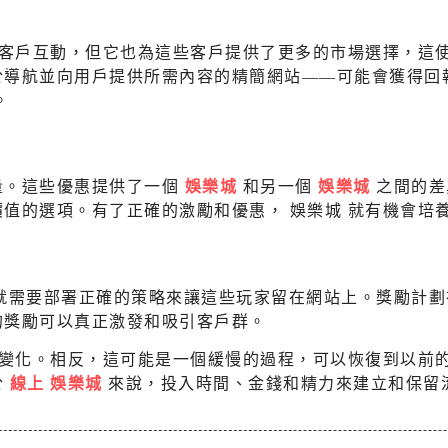
客戶互動，但它也為這些客戶提供了更多的市場選擇，這
導航並向用戶提供所需內容的精簡網站——可能會獲得回報。
。
量。這些優惠提供了一個
娛樂城
和另一個
娛樂城
之間的差
值的選項。有了正確的激勵和優惠， 娛樂城 就有機會培
需要部署正確的策略來讓這些玩家留在網站上。獎勵計劃在這
的獎勵可以真正激發和吸引客戶群。
變化。相反，這可能是一個緩慢的過程，可以恢復到以前
於
線上 娛樂城
來說，投入時間、金錢和精力來建立和保留