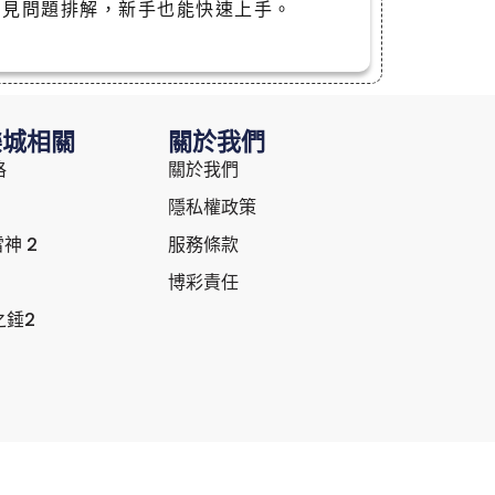
見問題排解，新手也能快速上手。
樂城相關
關於我們
格
關於我們
隱私權政策
雷神 2
服務條款
2
博彩責任
之錘2