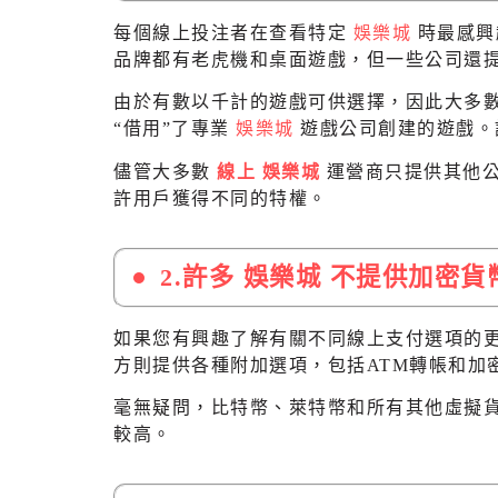
每個線上投注者在查看特定
娛樂城
時最感興
品牌都有老虎機和桌面遊戲，但一些公司還
由於有數以千計的遊戲可供選擇，因此大多
“借用”了專業
娛樂城
遊戲公司創建的遊戲。
儘管大多數
線上 娛樂城
運營商只提供其他公
許用戶獲得不同的特權。
2.許多
娛樂城
不提供加密貨
如果您有興趣了解有關不同線上支付選項的
方則提供各種附加選項，包括ATM轉帳和加
毫無疑問，比特幣、萊特幣和所有其他虛擬
較高。