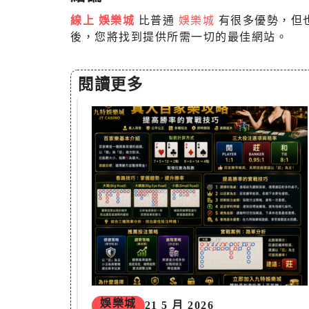
線上 娛樂城
比普通
娛樂城
有很多優勢，但
後，您將找到提供所需一切的最佳網站。
閱讀更多
娛樂城
21 5 月 2026