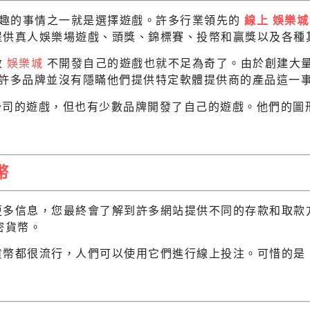
趣的事情之一就是選擇遊戲。許多行業領先的
線上
娛
樂城
提供真人娛樂場遊戲、頭獎、錦標賽、投幣和贏獎以及各種
數
娛樂城
不開發自己的遊戲也就不足為奇了。由於創建大
許多品牌並沒有隱瞞他們提供特定軟體提供商的產品這一
司的遊戲，但也有少數品牌開發了自己的遊戲。他們的圖
幣
更多信息，您最終會了解到許多網站提供不同的存款和取款
密貨幣。
貨幣都很流行，人們可以使用它們進行線上投注。可惜的是