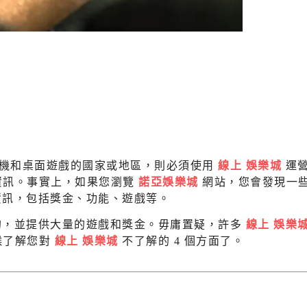
機和桌面遊戲的國家或地區，則必須使用
線上 娛樂城
運營
資訊。事實上，如果您瀏覽
諾亞娛樂城
網站，您會發現一
訊，包括獎金、功能、遊戲等。
，並提供大量的遊戲和獎金。毋庸置疑，許多
線上 娛樂
候了解您對
線上 娛樂城
不了解的 4 個方面了。