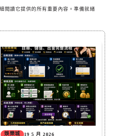
細閱讀它提供的所有重要內容。準備就緒
娛樂城
19 5 月 2026