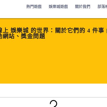
熱門遊戲
娛樂城遊戲
關於我們
部落
線上 娛樂城 的世界：關於它們的 4 件
動網站、獎金問題
內容目錄