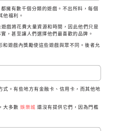
都擁有數千個分類的遊戲。不出所料，每個
其他福利。
量遊戲將花費大量資源和時間，因此他們只是
事實，甚至讓人們選擇他們最喜歡的品牌。
形和遊戲內獎勵使這些遊戲與眾不同。後者允
方式。有些地方有金融卡、信用卡，而其他地
，大多數
娛樂城
還沒有提供它們，因為門檻