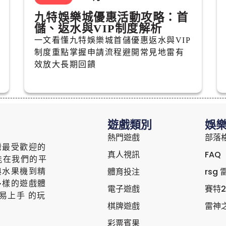
九特娛樂城優惠活動攻略：首
儲、返水與VIP制度解析
一文看懂九特娛樂城首儲優惠返水與VIP
制度重點掌握申請流程避開常見地雷有
效放大長期回饋
遊戲類別
娛
熱門遊戲
部落
灣最受歡迎的
真人視訊
FAQ
能在我們的平
體育投注
rsg 
典水果機到精
多樣的遊戲體
電子遊戲
賽特
易上手 的玩
棋牌遊戲
雷神
彩票賓果