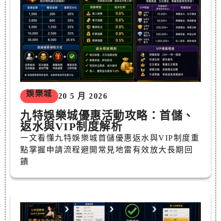
娛樂城
20 5 月 2026
九特娛樂城優惠活動攻略：首儲、
返水與VIP制度解析
一文看懂九特娛樂城首儲優惠返水與VIP制度重
點掌握申請流程避開常見地雷有效放大長期回
饋