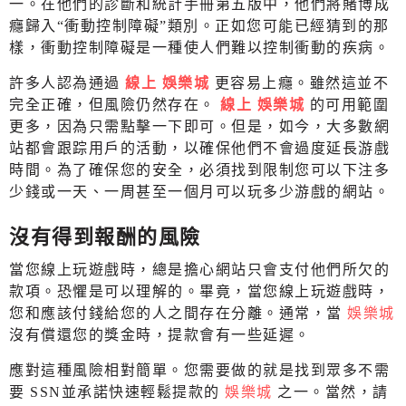
一。在他們的診斷和統計手冊第五版中，他們將賭博成
癮歸入“衝動控制障礙”類別。正如您可能已經猜到的那
樣，衝動控制障礙是一種使人們難以控制衝動的疾病。
許多人認為通過
線上 娛樂城
更容易上癮。雖然這並不
完全正確，但風險仍然存在。
線上 娛樂城
的可用範圍
更多，因為只需點擊一下即可。但是，如今，大多數網
站都會跟踪用戶的活動，以確保他們不會過度延長游戲
時間。為了確保您的安全，必須找到限制您可以下注多
少錢或一天、一周甚至一個月可以玩多少游戲的網站。
沒有得到報酬的風險
當您線上玩遊戲時，總是擔心網站只會支付他們所欠的
款項。恐懼是可以理解的。畢竟，當您線上玩遊戲時，
您和應該付錢給您的人之間存在分離。通常，當
娛樂城
沒有償還您的獎金時，提款會有一些延遲。
應對這種風險相對簡單。您需要做的就是找到眾多不需
要 SSN並承諾快速輕鬆提款的
娛樂城
之一。當然，請