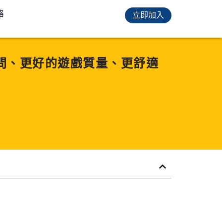
格
立即加入
訪問、更好的遊戲質量、更舒適