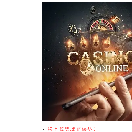
線上 娛樂城 的優勢：