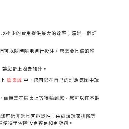
以極少的費用提供最大的效率；這是一個詳
們可以隨時隨地進行投注。您需要具備的唯
，讓您腎上腺素飆升。
線上
娛樂城
中，您可以在自己的理想氛圍中玩
，而無需在牌桌上等待輪到您。您可以在不離
戲可能非常具有挑戰性；由於讓玩家排隊等
這使得學習階段更容易和更舒適。