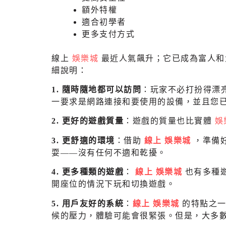
額外特權
適合初學者
更多支付方式
線上
娛樂城
最近人氣飆升；它已成為富人和
細說明：
1. 隨時隨地都可以訪問
：玩家不必打扮得漂
一要求是網路連接和要使用的設備，並且您
2. 更好的遊戲質量
：遊戲的質量也比實體
娛
3. 更舒適的環境
：借助
線上 娛樂城
，準備
耍——沒有任何不適和乾擾。
4. 更多種類的遊戲
：
線上 娛樂城
也有多種
開座位的情況下玩和切換遊戲。
5. 用戶友好的系統
：
線上 娛樂城
的特點之一
候的壓力，體驗可能會很緊張。但是，大多