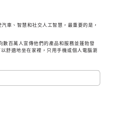
駕駛汽車、智慧和社交人工智慧，最重要的是，
向數百萬人宣傳他們的產品和服務並蓬勃發
可以舒適地坐在家裡，只用手機或個人電腦瀏