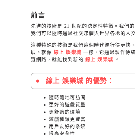
前言
先進的技術是 21 世紀的決定性特徵。我
我們可以隨時通過社交媒體與世界各地的人
這種特殊的技術是我們這個時代運行得更快
展。就像
線上 娛樂城
一樣，它通過製作傳
覽網路，就能找到新的
線上 娛樂城
。
線上
娛樂城
的優勢：
隨時隨地可訪問
更好的遊戲質量
更舒適的環境
遊戲種類更豐富
用戶友好的系統
提高安全性