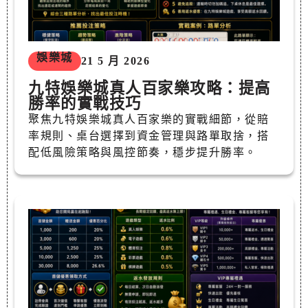
娛樂城
21 5 月 2026
九特娛樂城真人百家樂攻略：提高
勝率的實戰技巧
聚焦九特娛樂城真人百家樂的實戰細節，從賠
率規則、桌台選擇到資金管理與路單取捨，搭
配低風險策略與風控節奏，穩步提升勝率。