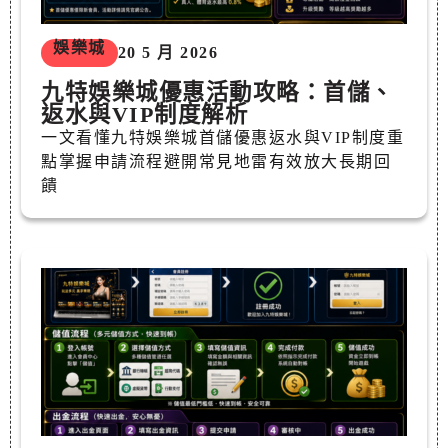
娛樂城
20 5 月 2026
九特娛樂城優惠活動攻略：首儲、
返水與VIP制度解析
一文看懂九特娛樂城首儲優惠返水與VIP制度重
點掌握申請流程避開常見地雷有效放大長期回
饋