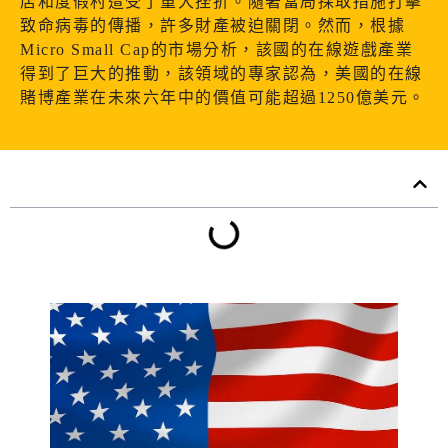
店和度假村遭受了重大挫折。隨著當局採取措施打擊
致命病毒的傳播，許多財產被迫關閉。然而，根據
Micro Small Cap的市場分析，該國的在線遊戲產業
得到了巨大的推動，該領域的專家認為，美國的在線
賭博產業在未來六年中的價值可能超過1250億美元。
內容目錄