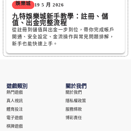
娛樂城
19 5 月 2026
九特娛樂城新手教學：註冊、儲
值、出金完整流程
從註冊到儲值與出金一步到位，帶你完成帳戶
開通、安全設定、金流操作與常見問題排解，
新手也能快速上手。
遊戲類別
關於我們
熱門遊戲
關於我們
真人視訊
隱私權政策
體育投注
服務條款
電子遊戲
博彩責任
棋牌遊戲