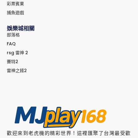
彩票賓果
捕魚遊戲
娛樂城相關
部落格
FAQ
rsg 雷神 2
賽特2
雷神之錘2
歡迎來到老虎機的精彩世界！這裡匯聚了台灣最受歡