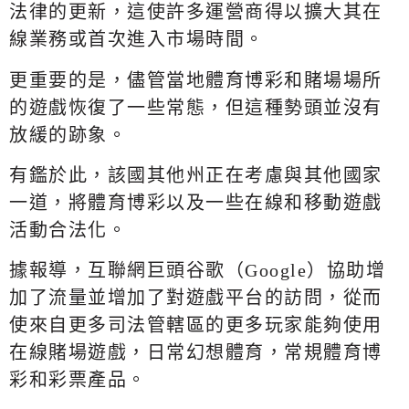
法律的更新，這使許多運營商得以擴大其在
線業務或首次進入市場時間。
更重要的是，儘管當地體育博彩和賭場場所
的遊戲恢復了一些常態，但這種勢頭並沒有
放緩的跡象。
有鑑於此，該國其他州正在考慮與其他國家
一道，將體育博彩以及一些在線和移動遊戲
活動合法化。
據報導，互聯網巨頭谷歌（Google）協助增
加了流量並增加了對遊戲平台的訪問，從而
使來自更多司法管轄區的更多玩家能夠使用
在線賭場遊戲，日常幻想體育，常規體育博
彩和彩票產品。