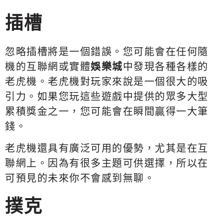
插槽
忽略插槽將是一個錯誤。您可能會在任何隨
機的互聯網或實體
娛樂城
中發現各種各樣的
老虎機。老虎機對玩家來說是一個很大的吸
引力。如果您玩這些遊戲中提供的眾多大型
累積獎金之一，您可能會在瞬間贏得一大筆
錢。
老虎機還具有廣泛可用的優勢，尤其是在互
聯網上。因為有很多主題可供選擇，所以在
可預見的未來你不會感到無聊。
撲克