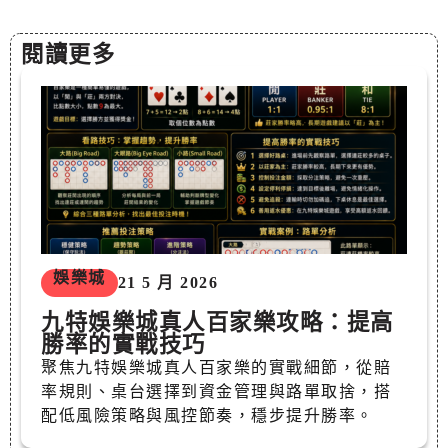
閱讀更多
娛樂城
21 5 月 2026
九特娛樂城真人百家樂攻略：提高
勝率的實戰技巧
聚焦九特娛樂城真人百家樂的實戰細節，從賠
率規則、桌台選擇到資金管理與路單取捨，搭
配低風險策略與風控節奏，穩步提升勝率。