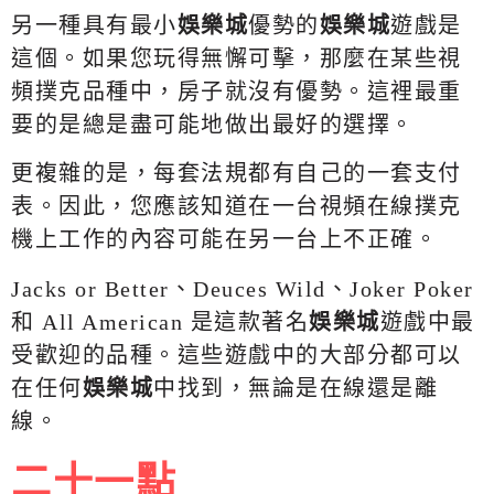
另一種具有最小
娛樂城
優勢的
娛樂城
遊戲是
這個。如果您玩得無懈可擊，那麼在某些視
頻撲克品種中，房子就沒有優勢。這裡最重
要的是總是盡可能地做出最好的選擇。
更複雜的是，每套法規都有自己的一套支付
表。因此，您應該知道在一台視頻在線撲克
機上工作的內容可能在另一台上不正確。
Jacks or Better、Deuces Wild、Joker Poker
和 All American 是這款著名
娛樂城
遊戲中最
受歡迎的品種。這些遊戲中的大部分都可以
在任何
娛樂城
中找到，無論是在線還是離
線。
二十一點