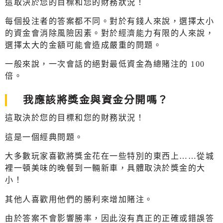
這取決於您的目標和您的財務狀況！
每個投注者的答案都不同。對於有錢人來說，選擇太小
的資金會消除風險因素。對於經濟能力有限的人來說，
選擇太大的金額可能會造成嚴重的問題。
一般來說，一次會話的絕對最低資金為總賭注的 100
倍。
我應該將獎金與資金分開嗎？
這取決於您的目標和您的財務狀況！
這是一個經典問題。
大多數玩家喜歡將獎金花在一些特別的東西上……從城
裡一頓美味的晚餐到一輛新車，具體取決於獎金的大
小！
其他人喜歡用他們的勝利來增加賭注。
由於答案不會影響勝率，因此沒有真正的正確或錯誤答