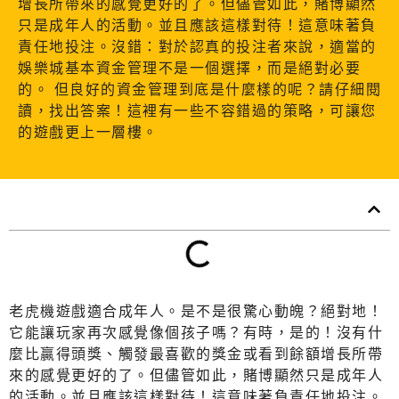
增長所帶來的感覺更好的了。但儘管如此，賭博顯然
只是成年人的活動。並且應該這樣對待！這意味著負
責任地投注。沒錯：對於認真的投注者來說，適當的
娛樂城基本資金管理不是一個選擇，而是絕對必要
的。 但良好的資金管理到底是什麼樣的呢？請仔細閱
讀，找出答案！這裡有一些不容錯過的策略，可讓您
的遊戲更上一層樓。
內容目錄
老虎機遊戲適合成年人。是不是很驚心動魄？絕對地！
它能讓玩家再次感覺像個孩子嗎？有時，是的！沒有什
麼比贏得頭獎、觸發最喜歡的獎金或看到餘額增長所帶
來的感覺更好的了。但儘管如此，賭博顯然只是成年人
的活動。並且應該這樣對待！這意味著負責任地投注。