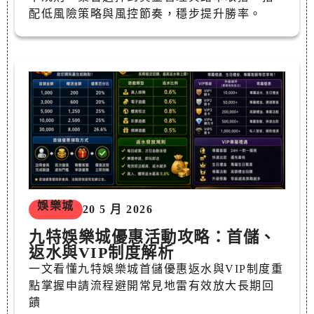
配低風險策略與風控節奏，穩步提升勝率。
娛樂城
20 5 月 2026
九特娛樂城優惠活動攻略：首儲、
返水與VIP制度解析
一文看懂九特娛樂城首儲優惠返水與VIP制度重
點掌握申請流程避開常見地雷有效放大長期回
饋