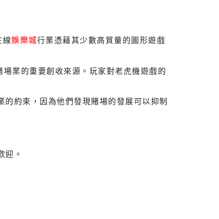
在線
娛樂城
行業憑藉其少數高質量的圖形遊戲
為賭場業的重要創收來源。玩家對老虎機遊戲的
業的約束，因為他們發現賭場的發展可以抑制
歡迎。