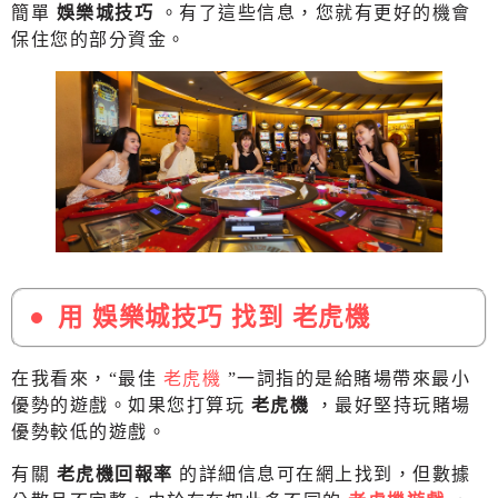
簡單
娛樂城技巧
。有了這些信息，您就有更好的機會
保住您的部分資金。
用
娛樂城技巧
找到
老虎機
在我看來，“最佳
老虎機
”一詞指的是給賭場帶來最小
優勢的遊戲。如果您打算玩
老虎機
，最好堅持玩賭場
優勢較低的遊戲。
有關
老虎機回報率
的詳細信息可在網上找到，但數據