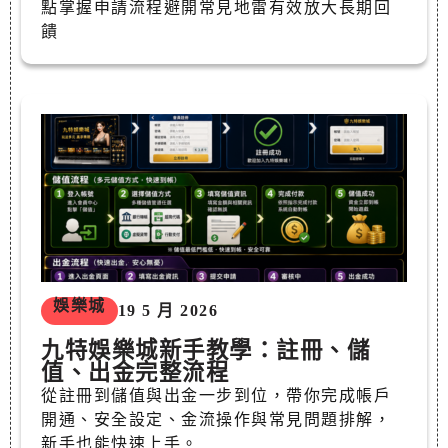
點掌握申請流程避開常見地雷有效放大長期回
饋
娛樂城
19 5 月 2026
九特娛樂城新手教學：註冊、儲
值、出金完整流程
從註冊到儲值與出金一步到位，帶你完成帳戶
開通、安全設定、金流操作與常見問題排解，
新手也能快速上手。