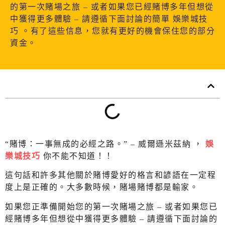
的第一次賭場之旅 – 或者如果您已經賭博多年但想從
中獲得更多體驗 – 請遵循下面討論的簡單 娛樂城技
巧 。有了這些信息，您就有更好的機會保住您的部分
資金。
內容目錄
“賭博：一事無成的必經之路。” – 威爾遜米茲納 ，
娛
樂城技巧
你不能不知道！！
這句話和許多其他關於賭博愛好的格言和諺語在一定程
度上是正確的。大多數時候，賭場賭博都是輸家。
如果您正準備開始您的第一次賭場之旅 – 或者如果您已
經賭博多年但想從中獲得更多體驗 – 請遵循下面討論的