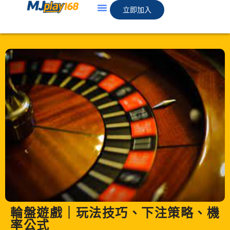
立即加入
熱門遊戲
娛樂城遊戲
關於我們
部落格
輪盤遊戲｜玩法技巧、下注策略、機
率公式