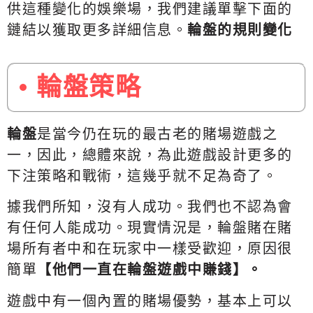
供這種變化的娛樂場，我們建議單擊下面的
鏈結以獲取更多詳細信息。
輪盤的規則變化
輪盤策略
輪盤
是當今仍在玩的最古老的賭場遊戲之
一，因此，總體來說，為此遊戲設計更多的
下注策略和戰術，這幾乎就不足為奇了。
據我們所知，沒有人成功。我們也不認為會
有任何人能成功。現實情況是，輪盤賭在賭
場所有者中和在玩家中一樣受歡迎，原因很
簡單
【他們一直在輪盤遊戲中賺錢】。
遊戲中有一個內置的賭場優勢，基本上可以