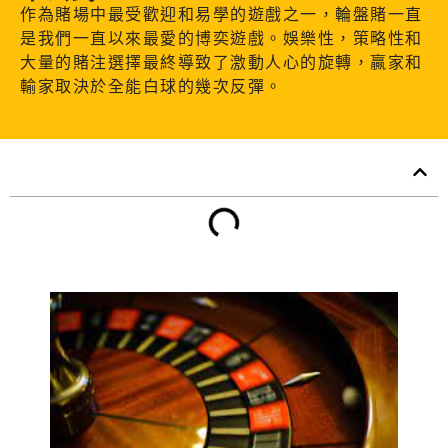
作為賭場中最受歡迎和易學的遊戲之一，輪盤賭一直
是我們一直以來最愛的博奕遊戲。娛樂性，策略性和
大量的賭注選擇最終導致了激動人心的旋轉，贏家和
輸家取決於全能白球的幾次反彈。
內容目錄