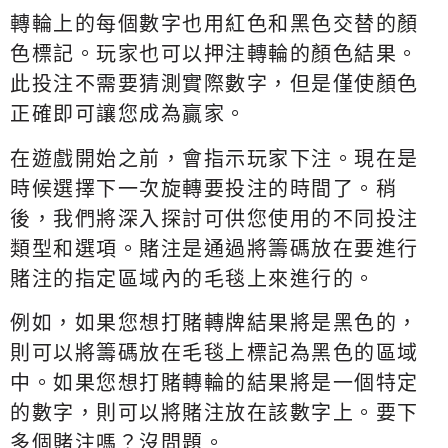
轉輪上的每個數字也用紅色和黑色交替的顏
色標記。玩家也可以押注轉輪的顏色結果。
此投注不需要猜測實際數字，但是僅使顏色
正確即可讓您成為贏家。
在遊戲開始之前，會指示玩家下注。現在是
時候選擇下一次旋轉要投注的時間了。稍
後，我們將深入探討可供您使用的不同投注
類型和選項。賭注是通過將籌碼放在要進行
賭注的指定區域內的毛毯上來進行的。
例如，如果您想打賭轉牌結果將是黑色的，
則可以將籌碼放在毛毯上標記為黑色的區域
中。如果您想打賭轉輪的結果將是一個特定
的數字，則可以將賭注放在該數字上。要下
多個賭注嗎？沒問題。