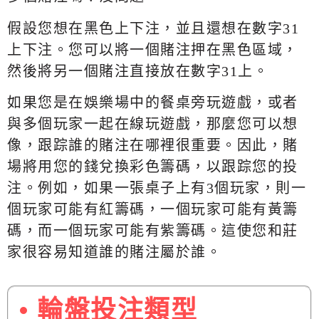
假設您想在黑色上下注，並且還想在數字31
上下注。您可以將一個賭注押在黑色區域，
然後將另一個賭注直接放在數字31上。
如果您是在娛樂場中的餐桌旁玩遊戲，或者
與多個玩家一起在線玩遊戲，那麼您可以想
像，跟踪誰的賭注在哪裡很重要。因此，賭
場將用您的錢兌換彩色籌碼，以跟踪您的投
注。例如，如果一張桌子上有3個玩家，則一
個玩家可能有紅籌碼，一個玩家可能有黃籌
碼，而一個玩家可能有紫籌碼。這使您和莊
家很容易知道誰的賭注屬於誰。
輪盤投注類型