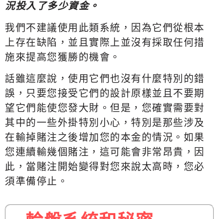
況投入了多少資金。
我們不建議使用此類系統，因為它們從根本
上存在缺陷，並且實際上並沒有採取任何措
施來提高您獲勝的機會。
話雖這麼說，使用它們也沒有什麼特別的錯
誤，只要您接受它們的設計原樣並且不要期
望它們能使您發大財。但是，您確實需要對
其中的一些外掛特別小心，特別是那些涉及
在輸掉賭注之後增加您的本金的情況。如果
您連續輸幾個賭注，這可能會非常昂貴，因
此，當賭注開始變得對您來說太高時，您必
須準備停止。