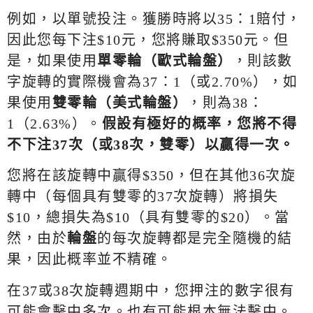
例如，以單號投注。獲勝時將以35：1賠付，
因此您每下注$10元，您將賺取$350元。但
是，如果使用
單零輪（歐式輪盤）
，則該數
字旋轉的實際機會為37：1（或2.70%），如
果使用
雙零輪（美式輪盤）
，則為38：
1（2.63%）。
假設有極好的概率，您將不得
不下注37次（或38次，雙零）以贏得一次。
您將在該旋轉中贏得$350，但在其他36次旋
轉中（每個具有雙零的37次旋轉）將損失
$10，總損失為$10（具有雙零的$20）。當
然，由於
輪盤
的每次旋轉都是完全隨機的結
果，因此概率並不精確。
在37或38次旋轉週期中，您押注的數字很有
可能會擊中多次。也有可能根本無法擊中。