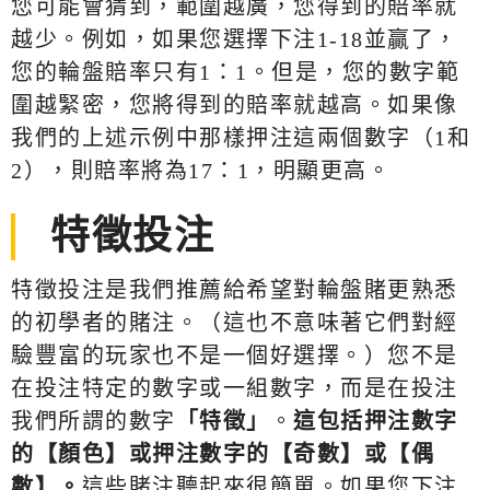
您可能會猜到，範圍越廣，您得到的賠率就
越少。例如，如果您選擇下注1-18並贏了，
您的輪盤賠率只有1：1。但是，您的數字範
圍越緊密，您將得到的賠率就越高。如果像
我們的上述示例中那樣押注這兩個數字（1和
2），則賠率將為17：1，明顯更高。
特徵投注
特徵投注是我們推薦給希望對輪盤賭更熟悉
的初學者的賭注。（這也不意味著它們對經
驗豐富的玩家也不是一個好選擇。）您不是
在投注特定的數字或一組數字，而是在投注
我們所謂的數字
「特徵」
。
這包括押注數字
的【顏色】或押注數字的【奇數】或【偶
數】。
這些賭注聽起來很簡單。如果您下注