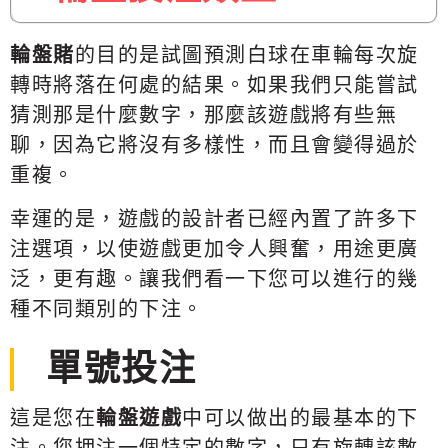
輪盤賭
的目的是試圖預測白球在車輪每次旋
轉時將落在何處的結果。如果我們只能嘗試
猜測那是什麼數字，那麼該遊戲將有些無
聊，因為它將沒有多樣性，而且會變得過於
重複。
幸運的是，遊戲的設計者已經內置了許多下
注選項，以使遊戲更加令人興奮，用途更廣
泛，更有趣。讓我們看一下您可以進行的幾
種不同類別的下注。
單號投注
這是您在
輪盤遊戲
中可以做出的最基本的下