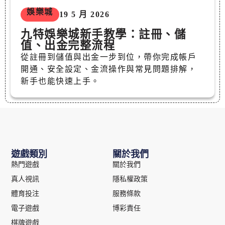
娛樂城
19 5 月 2026
九特娛樂城新手教學：註冊、儲
值、出金完整流程
從註冊到儲值與出金一步到位，帶你完成帳戶
開通、安全設定、金流操作與常見問題排解，
新手也能快速上手。
遊戲類別
關於我們
熱門遊戲
關於我們
真人視訊
隱私權政策
體育投注
服務條款
電子遊戲
博彩責任
棋牌遊戲