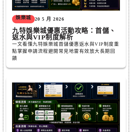
娛樂城
20 5 月 2026
九特娛樂城優惠活動攻略：首儲、
返水與VIP制度解析
一文看懂九特娛樂城首儲優惠返水與VIP制度重
點掌握申請流程避開常見地雷有效放大長期回
饋