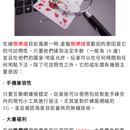
在線
娛樂城
目前風靡一時.虛擬
娛樂城
受歡迎的原因是它
的可訪問性，只要他們達到法定年齡（一般為 18 歲）
並且在他們的國家/地區允許，玩家可以在任何時間和任
何地點下注。除了可訪問性之外，它的成名還有幾個主
要原因：
· 手機兼容性
只要互聯網連接穩定，玩家就可以使用包括智能手錶在
內的現代小工具進行投注，尤其是對於蜂窩網絡的
5G，並且被認為是目前最快的無線技術。
· 大量福利