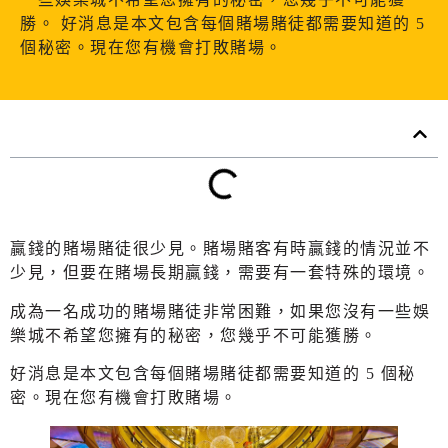
勝。 好消息是本文包含每個賭場賭徒都需要知道的 5
個秘密。現在您有機會打敗賭場。
內容目錄
贏錢的賭場賭徒很少見。賭場賭客有時贏錢的情況並不
少見，但要在賭場長期贏錢，需要有一套特殊的環境。
成為一名成功的賭場賭徒非常困難，如果您沒有一些娛
樂城不希望您擁有的秘密，您幾乎不可能獲勝。
好消息是本文包含每個賭場賭徒都需要知道的 5 個秘
密。現在您有機會打敗賭場。