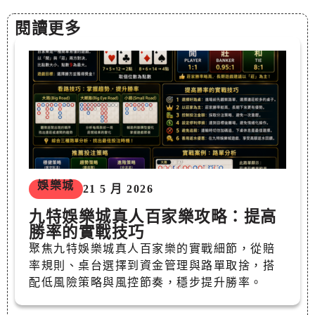
閱讀更多
娛樂城
21 5 月 2026
九特娛樂城真人百家樂攻略：提高
勝率的實戰技巧
聚焦九特娛樂城真人百家樂的實戰細節，從賠
率規則、桌台選擇到資金管理與路單取捨，搭
配低風險策略與風控節奏，穩步提升勝率。