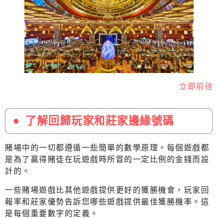
立即前往
了解回歸玩家和莊家邊緣號碼
賭場中的一切都遵循一些簡單的數學原理。每個遊戲都
是為了贏得賭徒在玩遊戲時所冒的一定比例的金錢而設
計的。
一些賭場遊戲比其他遊戲提供更好的獲勝機會，玩家回
報率和莊家優勢告訴您哪些遊戲提供最佳獲勝機率。這
是每個重要數字的定義。