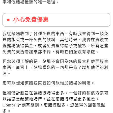
率和低賭場優勢的唯一途徑。
小心免費優惠
我從賭場收到了各種免費的東西。有時我會得到一頓免
費的飯菜或一杯免費的飲料。其他時候，我會在真錢在
線賭場獲得獎金，或者免費獲得帽子或襯衫。所有這些
免費的東西看起來都不錯，有時它們並沒有壞處。
但您必須了解的是，賭場不會因為您的最大利益而放棄
東西。事實上，賭場贈送的一切都是為了增加他們的利
潤。
您可能想知道贈送東西如何能增加賭場的利潤。
但補償計劃旨在讓賭徒賭得更多。一個好的補償方案可
以讓您更頻繁地賭博，並在您賭博時冒更多風險。
Comps 計劃有級別，您賭博越多，您獲得的回報就越
多。