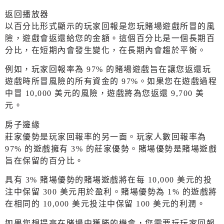
返回播放器
以百分比形式顯示的玩家回報是您玩賭場遊戲所冒的風
險，遊戲會返還給您的金額。這個百分比是一個長期百
分比，在短期內會發生變化，在長期內會趨於平衡。
例如，玩家回報率為 97% 的賭場遊戲旨在讓您返還玩
遊戲時所冒風險的所有資金的 97%。如果您在遊戲過程
中冒 10,000 美元的風險，遊戲將為您返還 9,700 美
元。
房子邊緣
莊家優勢是玩家回報率的另一面。玩家人數回報率為
97% 的遊戲擁有 3% 的莊家優勢。賭場優勢是賭場遊戲
旨在保留的百分比。
具有 3% 賭場優勢的賭場遊戲將在每 10,000 美元的投
注中保留 300 美元用於盈利。賭場優勢為 1% 的遊戲將
在相同的 10,000 美元投注中保留 100 美元的利潤。
如果您想提高在賭場中獲勝的機會，您需要玩玩家回報