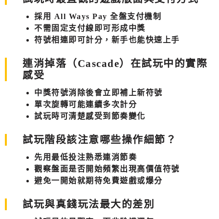
採用 All Ways Pay 全盤支付機制
不需固定支付線即可形成中獎
符號相連即可計分，新手也能快速上手
連消掉落（Cascade）在試玩中的實際
感受
中獎符號消除後會立即補上新符號
單次旋轉可能連續多次計分
試玩時可清楚感受到節奏變化
試玩階段該注意哪些操作細節？
先用最低投注熟悉連消節奏
觀察盤面是否開始頻繁出現高價值符號
避免一開始就期待免費遊戲或爆分
試玩與真錢玩法最大的差別