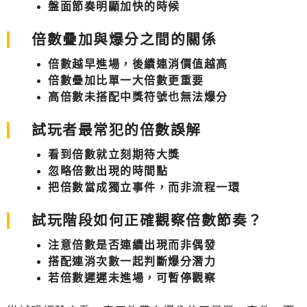
盤面節奏明顯加快的時候
倍數疊加與爆分之間的關係
倍數越早進場，後續連消價值越高
倍數疊加比單一大倍數更重要
高倍數未搭配中獎符號也無法爆分
試玩者最常犯的倍數誤解
看到倍數就立刻期待大獎
忽略倍數出現的時間點
把倍數當成獨立事件，而非流程一環
試玩階段如何正確觀察倍數節奏？
注意倍數是否連續出現而非偶發
搭配連消次數一起判斷爆分潛力
若倍數遲遲未進場，可暫停觀察