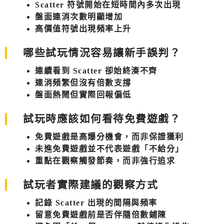
Scatter 符號開始在短時間內多次出現
盤面連消次數明顯增加
高價值符號出現頻率上升
哪些試玩情況容易讓新手誤判？
連續看到 Scatter 卻始終湊不齊
連消頻繁但沒有倍數支撐
盤面熱鬧但實際回報偏低
試玩時應該如何看待免費遊戲？
免費遊戲是高爆分機會，而非保證獲利
未進免費遊戲並不代表遊戲「不給分」
重點在觀察觸發節奏，而非強行追求
試玩者實際建議的觀察方式
記錄 Scatter 出現的間隔與頻率
留意免費遊戲前是否伴隨倍數鋪陳