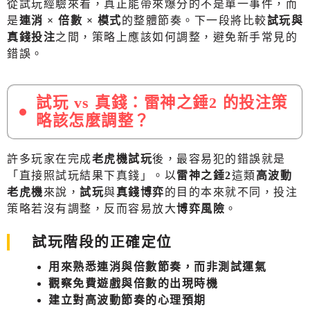
從試玩經驗來看，真正能帶來爆分的不是單一事件，而
是
連消 × 倍數 × 模式
的整體節奏。下一段將比較
試玩與
真錢投注
之間，策略上應該如何調整，避免新手常見的
錯誤。
試玩 vs 真錢：雷神之錘2 的投注策
略該怎麼調整？
許多玩家在完成
老虎機試玩
後，最容易犯的錯誤就是
「直接照試玩結果下真錢」。以
雷神之錘2
這類
高波動
老虎機
來說，
試玩
與
真錢博弈
的目的本來就不同，投注
策略若沒有調整，反而容易放大
博弈風險
。
試玩階段的正確定位
用來熟悉連消與倍數節奏，而非測試運氣
觀察免費遊戲與倍數的出現時機
建立對高波動節奏的心理預期