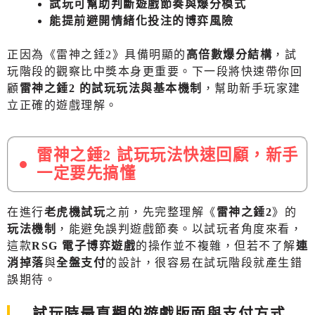
試玩可幫助判斷遊戲節奏與爆分模式
能提前避開情緒化投注的博弈風險
正因為《雷神之錘2》具備明顯的
高倍數爆分結構
，試
玩階段的觀察比中獎本身更重要。下一段將快速帶你回
顧
雷神之錘2 的試玩玩法與基本機制
，幫助新手玩家建
立正確的遊戲理解。
雷神之錘2 試玩玩法快速回顧，新手
一定要先搞懂
在進行
老虎機試玩
之前，先完整理解《
雷神之錘2
》的
玩法機制
，能避免誤判遊戲節奏。以試玩者角度來看，
這款
RSG 電子博弈遊戲
的操作並不複雜，但若不了解
連
消掉落
與
全盤支付
的設計，很容易在試玩階段就產生錯
誤期待。
試玩時最直觀的遊戲版面與支付方式