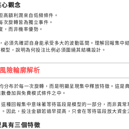
核心觀念
但高額利潤來自低頻條件。
每次旋轉皆為獨立事件。
度，而非機率優勢。
，必須先確認自身能承受多大的波動區間。理解回報集中
布模型，說明為何投注比例必須圍繞其結構設計。
與風險輪廓解析
均分布於每一次旋轉，而是明顯呈現集中釋放特徵。這是
倍數疊加與免費模式條件之中。
，這種回報集中意味著等待區段是模型的一部分，而非異常
」。因此，投注金額若過早提高，只會在等待區段放大資金
型具有三個特徵