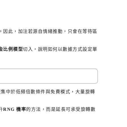
。因此，加注若源自情緒推動，只會在等待區
金比例模型
切入，說明如何以數據方式設定單
報集中於低頻倍數條件與免費模式，大量旋轉
升
RNG 機率
的方法，而是延長可承受旋轉數