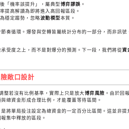
後「機率該提升」，屬典型
博弈謬誤
。
率提高解讀為即將進入高回報區段。
為穩定趨勢，忽略
波動模型
本質。
於節奏循環。爆發與空轉皆屬統計分布的一部分，而非訊號
險承受度之上，而不是對爆分的預測。下一段，我們將從
資
風險敞口設計
調整若沒有比例基準，實際上只是放大
博弈風險
。由於回
須與總資金形成合理比例，才能覆蓋等待區間。
，是將單局投注設定為總資金的一定百分比區間。這並非提
回報集中釋放的區段。