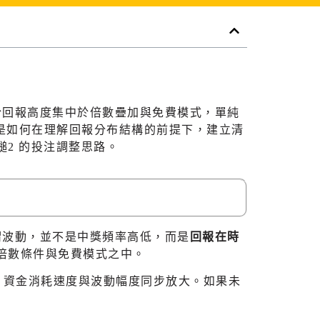
於回報高度集中於倍數疊加與免費模式，單純
而是如何在理解回報分布結構的前提下，建立清
2 的投注調整思路。
謂波動，並不是中獎頻率高低，而是
回報在時
倍數條件與免費模式之中。
，資金消耗速度與波動幅度同步放大。如果未