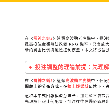
在《
雷神之鎚2
》這類高波動老虎機中，投注
提高投注金額無法改變 RNG 機率，只會
晰的資金比例與風險控制模型。本文將從波動
投注調整的理論前提：先理
在《
雷神之鎚2
》這類
高波動老虎機
中，任何
間軸上的分布方式
。在
線上娛樂城
環境下，
這種集中式回報模型意味著，加注並不會提
先理解回報比例配置，加注往往在爆發區段