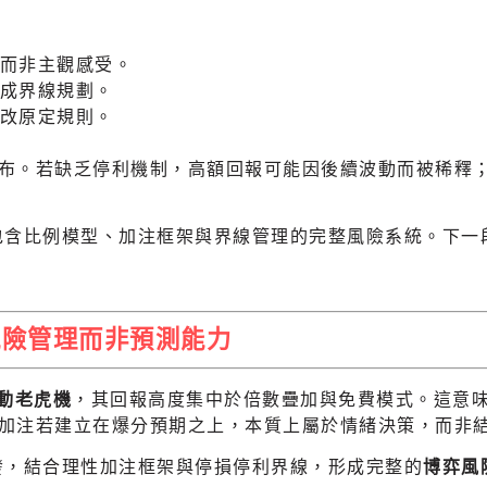
而非主觀感受。
成界線規劃。
改原定規則。
布。若缺乏停利機制，高額回報可能因後續波動而被稀釋
包含比例模型、加注框架與界線管理的完整風險系統。下一
風險管理而非預測能力
動老虎機
，其回報高度集中於倍數疊加與免費模式。這意
加注若建立在爆分預期之上，本質上屬於情緒決策，而非
發，結合理性加注框架與停損停利界線，形成完整的
博弈風