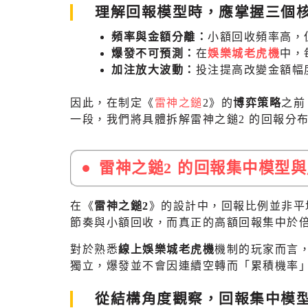
理解回報模型時，應掌握三個
頻率與金額分離：
小額回收頻率高，
爆發不可預測：
在
娛樂城老虎機
中，
加注放大波動：
投注提高改變金額幅
因此，在制定《
雷神之鎚
2》的
博弈策略
之前
一段，我們將具體拆解雷神之鎚2 的回報分
雷神之鎚2 的回報集中模型
在《
雷神之鎚2
》的設計中，回報比例並非平
節奏與小額回收，而真正的高額回報集中於
對於熟悉
線上娛樂城老虎機
機制的玩家而言
獨立，爆發並不會因連續空轉而「累積機率
從結構角度觀察，回報集中模