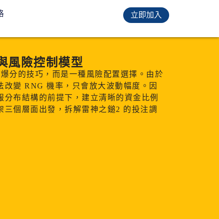
格
立即加入
與風險控制模型
測爆分的技巧，而是一種風險配置選擇。由於
改變 RNG 機率，只會放大波動幅度。因
報分布結構的前提下，建立清晰的資金比例
三個層面出發，拆解雷神之鎚2 的投注調