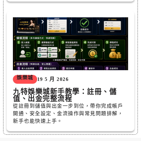
娛樂城
19 5 月 2026
九特娛樂城新手教學：註冊、儲
值、出金完整流程
從註冊到儲值與出金一步到位，帶你完成帳戶
開通、安全設定、金流操作與常見問題排解，
新手也能快速上手。