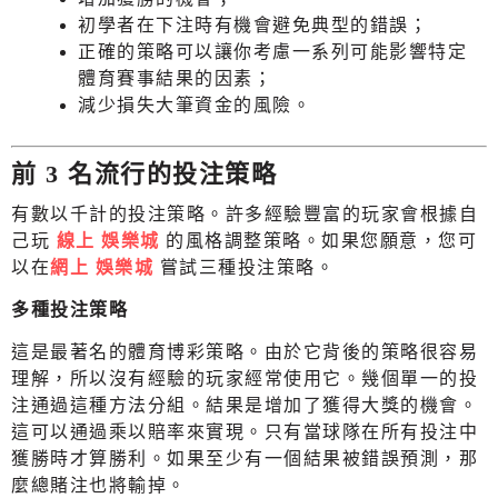
初學者在下注時有機會避免典型的錯誤；
正確的策略可以讓你考慮一系列可能影響特定
體育賽事結果的因素；
減少損失大筆資金的風險。
前 3 名流行的投注策略
有數以千計的投注策略。許多經驗豐富的玩家會根據自
己玩
線上 娛樂城
的風格調整策略。如果您願意，您可
以在
網上 娛樂城
嘗試三種投注策略。
多種投注策略
這是最著名的體育博彩策略。由於它背後的策略很容易
理解，所以沒有經驗的玩家經常使用它。幾個單一的投
注通過這種方法分組。結果是增加了獲得大獎的機會。
這可以通過乘以賠率來實現。只有當球隊在所有投注中
獲勝時才算勝利。如果至少有一個結果被錯誤預測，那
麼總賭注也將輸掉。