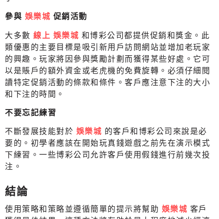
參與
娛樂城
促銷活動
大多數
線上 娛樂城
和博彩公司都提供促銷和獎金。此
類優惠的主要目標是吸引新用戶訪問網站並增加老玩家
的興趣。玩家將因參與獎勵計劃而獲得某些好處。它可
以是賬戶的額外資金或老虎機的免費旋轉。必須仔細閱
讀特定促銷活動的條款和條件。客戶應注意下注的大小
和下注的時間。
不要忘記練習
不斷發展技能對於
娛樂城
的客戶和博彩公司來說是必
要的。初學者應該在開始玩真錢遊戲之前先在演示模式
下練習。一些博彩公司允許客戶使用假錢進行前幾次投
注。
結論
使用策略和策略並遵循簡單的提示將幫助
娛樂城
客戶