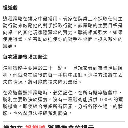
慢遊戲
這種策略在撲克中最常用。玩家在牌桌上不採取任何主
動行動來鼓勵他的對手採取行動。該策略的主要目標是
向桌上的其他玩家隱藏您的實力。戰術相當強大。如果
使用得當，它有助於迫使你的對手在桌面上投入額外的
籌碼。
每次獲勝後增加賭注
這種策略主要用於二十一點。一旦玩家看到事情進展順
利，他就會在隨後的每一手牌中加註。這種方法將在丟
失的情況下將可能的損失降到最低。
在為遊戲選擇策略時，必須記住，在所有概率遊戲中，
勝利主要取決於運氣。沒有一種戰術能提供 100% 的獲
勝機會。即使綜合考慮所有因素，分析各隊在場上的狀
態，也依然無法準確預測勝負。