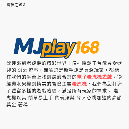
雷神之錘2
歡迎來到老虎機的精彩世界！這裡匯聚了台灣最受歡
迎的 Slot 遊戲，無論您是新手還是資深玩家，都能
在我們的平台上找到最適合您的
電子老虎機遊戲
。從
經典水果機到精美的冒險主題
老虎機
，我們為您打造
了豐富多樣的遊戲體驗，滿足所有玩家的需求。 老
虎機以其 簡單易上手 的玩法與 令人心跳加速的高額
獎金 著稱。