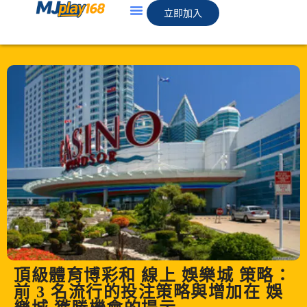
立即加入
熱門遊戲
娛樂城遊戲
關於我們
部落格
頂級體育博彩和 線上 娛樂城 策略：
前 3 名流行的投注策略與增加在 娛