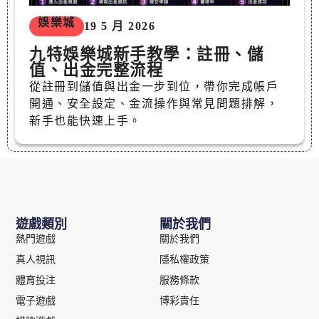
娛樂城
19 5 月 2026
九特娛樂城新手教學：註冊、儲
值、出金完整流程
從註冊到儲值與出金一步到位，帶你完成帳戶
開通、安全設定、金流操作與常見問題排解，
新手也能快速上手。
遊戲類別
關於我們
熱門遊戲
關於我們
真人視訊
隱私權政策
體育投注
服務條款
電子遊戲
博彩責任