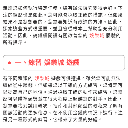
無論您如何執行特定任務，總有辦法讓它變得更好。下
注的經歷也是如此。您可能會採取正確的措施，但如果
結果不是您想要的，您需要知道有改進的方法。因此，
探索這些方式很重要，並且會從根本上幫助您充分利用
活動。因此，請繼續閱讀有關改善您的
娛樂城
體驗的
所有提示。
一、練習
娛樂城
遊戲
有不同種類的
娛樂城
遊戲可供選擇。雖然您可能無法
繼續從中賺錢，但如果您以正確的方式練習，您肯定可
以提高自己的地位。通過採取正確的動作來練習，您當
然可以瞄準頭獎並在很大程度上超越您的對手。因此，
您需要找到試用輪次、指南和其他類型的教程來了解有
關該活動的更多信息。在不使用金錢的情況下進行下注
是另一種形式的練習，它帶來了大量的好處。