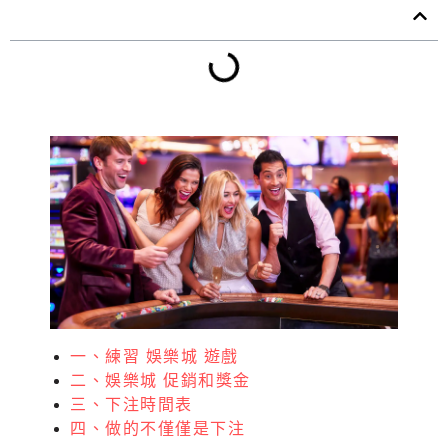
內容目錄
一、練習 娛樂城 遊戲
二、娛樂城 促銷和獎金
三、下注時間表
四、做的不僅僅是下注