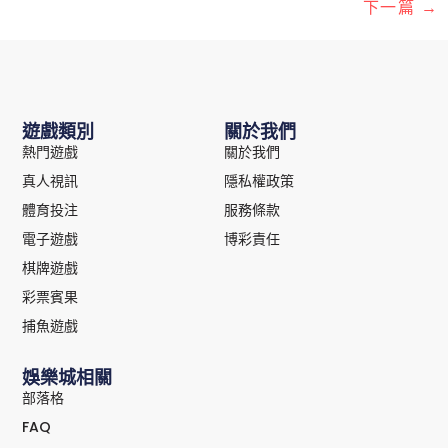
下一篇
→
遊戲類別
關於我們
熱門遊戲
關於我們
真人視訊
隱私權政策
體育投注
服務條款
電子遊戲
博彩責任
棋牌遊戲
彩票賓果
捕魚遊戲
娛樂城相關
部落格
FAQ