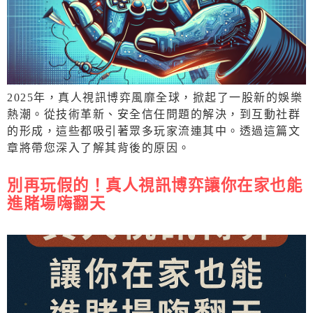
2025年，真人視訊博弈風靡全球，掀起了一股新的娛樂
熱潮。從技術革新、安全信任問題的解決，到互動社群
的形成，這些都吸引著眾多玩家流連其中。透過這篇文
章將帶您深入了解其背後的原因。
別再玩假的！真人視訊博弈讓你在家也能
進賭場嗨翻天