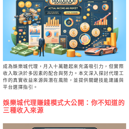
成為娛樂城代理，月入十萬聽起來充滿吸引力，但實際
收入取決於多因素的配合與努力。本文深入探討代理工
作的真實收益來源與潛在風險，並提供關鍵技能建議與
平台選擇指引。
娛樂城代理賺錢模式大公開：你不知道的
三種收入來源