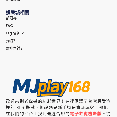
娛樂城相關
部落格
FAQ
rsg 雷神 2
賽特2
雷神之錘2
歡迎來到老虎機的精彩世界！這裡匯聚了台灣最受歡
迎的 Slot 遊戲，無論您是新手還是資深玩家，都能
在我們的平台上找到最適合您的
電子老虎機遊戲
。從