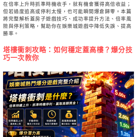
在倍率上升時抓準時機收手，就有機會獲得高倍收益；
但若過度追高或停利太慢，也可能瞬間爆倉歸零。本篇
將完整解析蓋房子遊戲技巧、成功率提升方法、倍率風
險與停利策略，幫助你在娛樂城遊戲中降低失誤、提高
勝率。
塔樓衝刺攻略：如何穩定蓋高樓？爆分技
巧一次教你