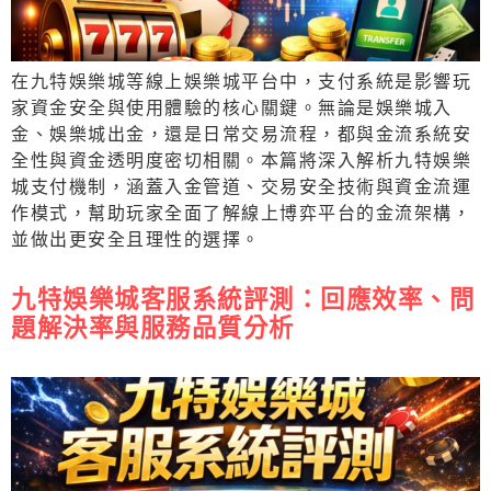
在九特娛樂城等線上娛樂城平台中，支付系統是影響玩
家資金安全與使用體驗的核心關鍵。無論是娛樂城入
金、娛樂城出金，還是日常交易流程，都與金流系統安
全性與資金透明度密切相關。本篇將深入解析九特娛樂
城支付機制，涵蓋入金管道、交易安全技術與資金流運
作模式，幫助玩家全面了解線上博弈平台的金流架構，
並做出更安全且理性的選擇。
九特娛樂城客服系統評測：回應效率、問
題解決率與服務品質分析