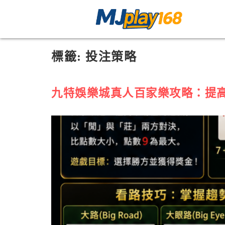
標籤:
投注策略
九特娛樂城真人百家樂攻略：提