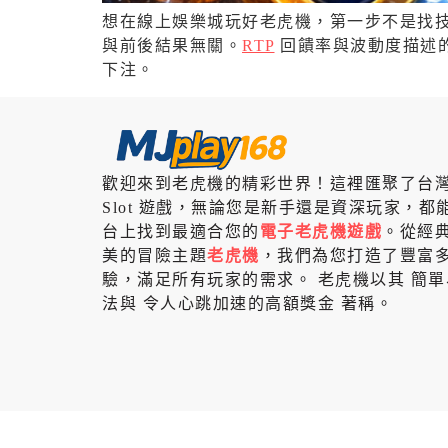
想在線上娛樂城玩好老虎機，第一步不是找技
與前後結果無關。
RTP
回饋率與波動度描述
下注。
歡迎來到老虎機的精彩世界！這裡匯聚了台
Slot 遊戲，無論您是新手還是資深玩家，都
台上找到最適合您的
電子老虎機遊戲
。從經
美的冒險主題
老虎機
，我們為您打造了豐富
驗，滿足所有玩家的需求。 老虎機以其 簡單
法與 令人心跳加速的高額獎金 著稱。