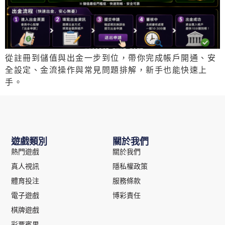
從註冊到儲值與出金一步到位，帶你完成帳戶開通、安
全設定、金流操作與常見問題排解，新手也能快速上
手。
遊戲類別
關於我們
熱門遊戲
關於我們
真人視訊
隱私權政策
體育投注
服務條款
電子遊戲
博彩責任
棋牌遊戲
彩票賓果