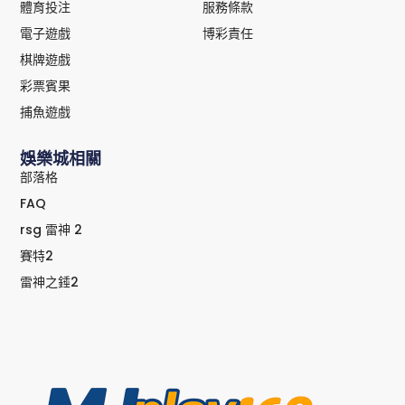
體育投注
服務條款
電子遊戲
博彩責任
棋牌遊戲
彩票賓果
捕魚遊戲
娛樂城相關
部落格
FAQ
rsg 雷神 2
賽特2
雷神之錘2