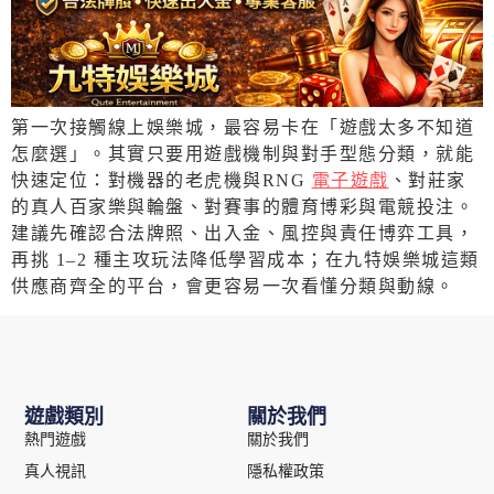
第一次接觸線上娛樂城，最容易卡在「遊戲太多不知道
怎麼選」。其實只要用遊戲機制與對手型態分類，就能
快速定位：對機器的老虎機與RNG
電子遊戲
、對莊家
的真人百家樂與輪盤、對賽事的體育博彩與電競投注。
建議先確認合法牌照、出入金、風控與責任博弈工具，
再挑 1–2 種主攻玩法降低學習成本；在九特娛樂城這類
供應商齊全的平台，會更容易一次看懂分類與動線。
遊戲類別
關於我們
熱門遊戲
關於我們
真人視訊
隱私權政策