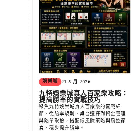
娛樂城
21 5 月 2026
九特娛樂城真人百家樂攻略：
提高勝率的實戰技巧
聚焦九特娛樂城真人百家樂的實戰細
節，從賠率規則、桌台選擇到資金管理
與路單取捨，搭配低風險策略與風控節
奏，穩步提升勝率。