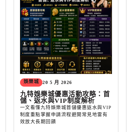
娛樂城
20 5 月 2026
九特娛樂城優惠活動攻略：首
儲、返水與VIP制度解析
一文看懂九特娛樂城首儲優惠返水與VIP
制度重點掌握申請流程避開常見地雷有
效放大長期回饋