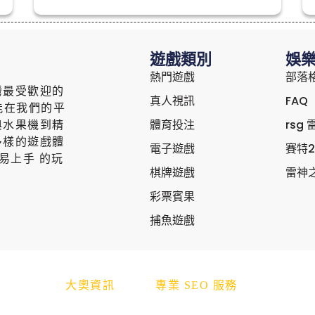
遊戲類別
娛
熱門遊戲
部落
灣最受歡迎的
真人視訊
FAQ
能在我們的平
體育投注
rsg 
典水果機到精
多樣的遊戲體
電子遊戲
賽特
易上手 的玩
棋牌遊戲
雷神
彩票賓果
捕魚遊戲
© 2026 MJplay168 All Rights Reserved.
本站由
大奧資訊
架設｜
專業 SEO 服務
提供支持