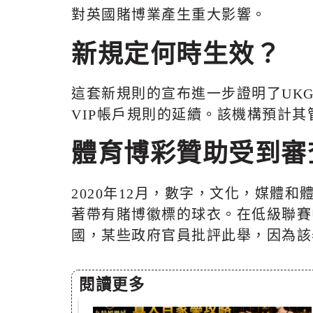
對英國賭博業產生重大影響。
新規定何時生效？
這套新規則的宣布進一步證明了UKG
VIP帳戶規則的延續。該機構預計其
體育博彩贊助受到審
2020年12月，數字，文化，媒體
著帶有賭博徽標的球衣。在低級聯賽
國，某些政府官員批評此舉，因為該
閱讀更多