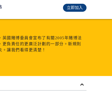
格
立即加入
英國賭博委員會宣布了有關2005年賭博法
，更負責任的更廣泛計劃的一部分。新規則
失。讓我們看得更清楚！