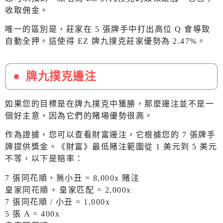
收取佣金。
唯一的區別是，莊家在 5 張牌手中打出高位 Q 會導致
自動全押。這使得 EZ 牌九撲克莊家優勢為 2.47%。
牌九撲克邊注
如果您的目標是在牌九撲克中獲勝，那麼邊注並不是一
個好主意，因為它們的賭場優勢很高。
作為證據，您可以查看財富邊注，它根據您的 7 張牌手
牌提供獎金。《財富》最低賭注範圍從 1 美元到 5 美元
不等，以下是賠率：
7 張同花順，無小丑 = 8,000x 賭注
皇家同花順 + 皇家匹配 = 2,000x
7 張同花順 / 小丑 = 1,000x
5 張 A = 400x