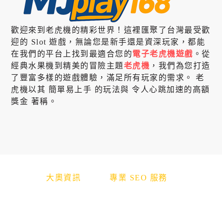
歡迎來到老虎機的精彩世界！這裡匯聚了台灣最受歡
迎的 Slot 遊戲，無論您是新手還是資深玩家，都能
在我們的平台上找到最適合您的
電子老虎機遊戲
。從
經典水果機到精美的冒險主題
老虎機
，我們為您打造
了豐富多樣的遊戲體驗，滿足所有玩家的需求。 老
虎機以其 簡單易上手 的玩法與 令人心跳加速的高額
獎金 著稱。
© 2026 MJplay168 All Rights Reserved.
本站由
大奧資訊
架設｜
專業 SEO 服務
提供支持