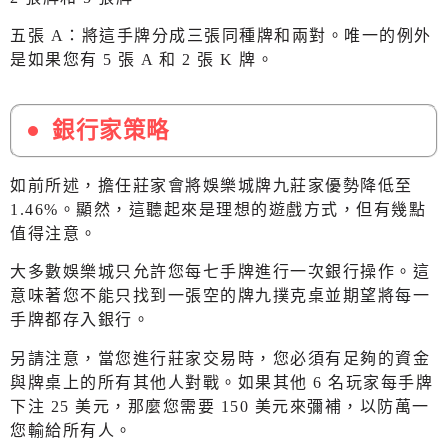
五張 A：將這手牌分成三張同種牌和兩對。唯一的例外
是如果您有 5 張 A 和 2 張 K 牌。
銀行家策略
如前所述，擔任莊家會將娛樂城牌九莊家優勢降低至
1.46%。顯然，這聽起來是理想的遊戲方式，但有幾點
值得注意。
大多數娛樂城只允許您每七手牌進行一次銀行操作。這
意味著您不能只找到一張空的牌九撲克桌並期望將每一
手牌都存入銀行。
另請注意，當您進行莊家交易時，您必須有足夠的資金
與牌桌上的所有其他人對戰。如果其他 6 名玩家每手牌
下注 25 美元，那麼您需要 150 美元來彌補，以防萬一
您輸給所有人。